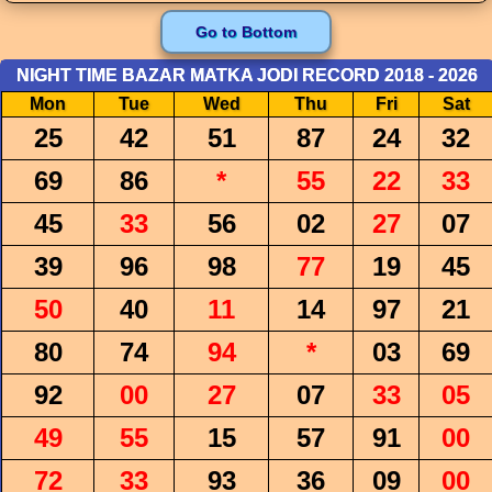
Go to Bottom
NIGHT TIME BAZAR MATKA JODI RECORD 2018 - 2026
Mon
Tue
Wed
Thu
Fri
Sat
25
42
51
87
24
32
69
86
*
55
22
33
45
33
56
02
27
07
39
96
98
77
19
45
50
40
11
14
97
21
80
74
94
*
03
69
92
00
27
07
33
05
49
55
15
57
91
00
72
33
93
36
09
00