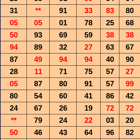
31
**
91
33
83
80
05
05
01
78
25
68
50
93
69
59
38
38
94
89
32
27
63
67
87
49
94
94
40
90
28
11
71
75
57
27
05
87
80
91
57
99
80
54
60
41
86
42
24
67
26
19
72
72
**
79
24
22
03
20
50
46
43
64
96
82