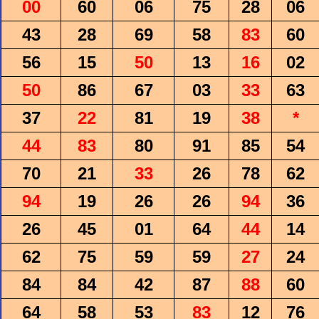
00
60
06
75
28
06
43
28
69
58
83
60
56
15
50
13
16
02
50
86
67
03
33
63
37
22
81
19
38
*
44
83
80
91
85
54
70
21
33
26
78
62
94
19
26
26
94
36
26
45
01
64
44
14
62
75
59
59
27
24
84
84
42
87
88
60
64
58
53
83
12
76