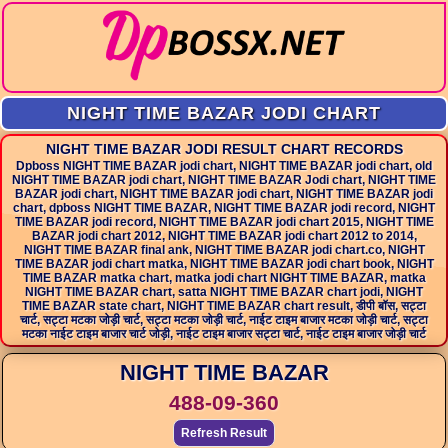
NIGHT TIME BAZAR JODI CHART
NIGHT TIME BAZAR JODI RESULT CHART RECORDS
Dpboss NIGHT TIME BAZAR jodi chart, NIGHT TIME BAZAR jodi chart, old
NIGHT TIME BAZAR jodi chart, NIGHT TIME BAZAR Jodi chart, NIGHT TIME
BAZAR jodi chart, NIGHT TIME BAZAR jodi chart, NIGHT TIME BAZAR jodi
chart, dpboss NIGHT TIME BAZAR, NIGHT TIME BAZAR jodi record, NIGHT
TIME BAZAR jodi record, NIGHT TIME BAZAR jodi chart 2015, NIGHT TIME
BAZAR jodi chart 2012, NIGHT TIME BAZAR jodi chart 2012 to 2014,
NIGHT TIME BAZAR final ank, NIGHT TIME BAZAR jodi chart.co, NIGHT
TIME BAZAR jodi chart matka, NIGHT TIME BAZAR jodi chart book, NIGHT
TIME BAZAR matka chart, matka jodi chart NIGHT TIME BAZAR, matka
NIGHT TIME BAZAR chart, satta NIGHT TIME BAZAR chart jodi, NIGHT
TIME BAZAR state chart, NIGHT TIME BAZAR chart result, डीपी बॉस, सट्टा
चार्ट, सट्टा मटका जोड़ी चार्ट, सट्टा मटका जोड़ी चार्ट, नाईट टाइम बाजार मटका जोड़ी चार्ट, सट्टा
मटका नाईट टाइम बाजार चार्ट जोड़ी, नाईट टाइम बाजार सट्टा चार्ट, नाईट टाइम बाजार जोड़ी चार्ट
NIGHT TIME BAZAR
488-09-360
Refresh Result