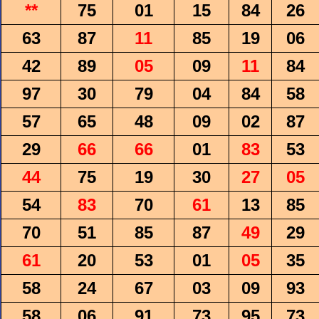
**
75
01
15
84
26
63
87
11
85
19
06
42
89
05
09
11
84
97
30
79
04
84
58
57
65
48
09
02
87
29
66
66
01
83
53
44
75
19
30
27
05
54
83
70
61
13
85
70
51
85
87
49
29
61
20
53
01
05
35
58
24
67
03
09
93
58
06
91
73
95
73