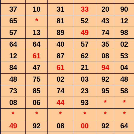
37
10
31
33
20
90
65
*
81
52
43
12
57
13
89
49
74
98
64
64
40
57
35
02
12
61
87
62
08
53
84
47
61
21
94
04
48
75
02
03
92
48
73
85
74
23
95
58
08
06
44
93
*
*
*
*
*
*
*
*
49
92
08
00
92
64