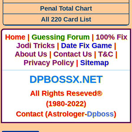
Penal Total Chart
All 220 Card List
Home
|
Guessing Forum
|
100% Fix
Jodi Tricks
|
Date Fix Game
|
About Us
|
Contact Us
|
T&C
|
Privacy Policy
|
Sitemap
DPBOSSX.NET
All Rights Reseved®
(1980-2022)
Contact (Astrologer-
Dpboss
)