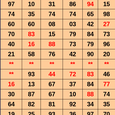
97
10
31
86
94
15
74
35
74
74
65
98
60
60
08
03
42
27
70
83
15
79
84
73
40
16
88
73
79
96
21
58
76
42
90
20
**
**
**
**
**
**
**
93
44
72
83
46
16
13
67
37
84
77
30
87
67
10
88
74
64
82
81
92
34
35
19
25
93
36
97
70