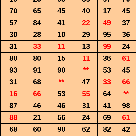
70
65
45
40
17
45
57
84
41
22
49
37
30
28
10
29
95
36
31
33
11
13
99
24
80
80
15
11
36
61
93
91
90
**
53
45
31
68
**
47
33
66
16
66
53
55
64
**
87
46
46
31
41
98
88
21
56
24
69
61
68
60
90
62
82
42