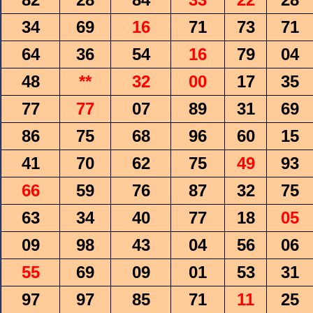
34
69
16
71
73
71
64
36
54
16
79
04
48
**
32
00
17
35
77
77
07
89
31
69
86
75
68
96
60
15
41
70
62
75
49
93
66
59
76
87
32
75
63
34
40
77
18
05
09
98
43
04
56
06
55
69
09
01
53
31
97
97
85
71
11
25