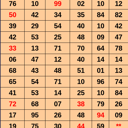
76
10
99
02
10
12
50
42
34
35
84
82
39
29
54
40
10
42
42
53
25
48
09
47
33
13
71
70
64
78
06
47
12
40
14
14
68
43
48
51
01
13
65
54
71
10
96
74
41
53
14
25
10
84
72
68
07
38
79
26
17
95
26
48
94
09
19
75
30
44
59
**