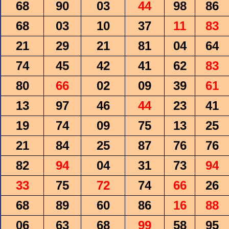
68
90
03
44
98
86
68
03
10
37
11
83
21
29
21
81
04
64
74
45
42
41
62
83
80
66
02
09
39
61
13
97
46
44
23
41
19
74
09
75
13
25
21
84
25
87
76
76
82
94
04
31
73
94
33
75
72
74
66
26
68
89
60
86
16
88
06
63
68
99
58
95