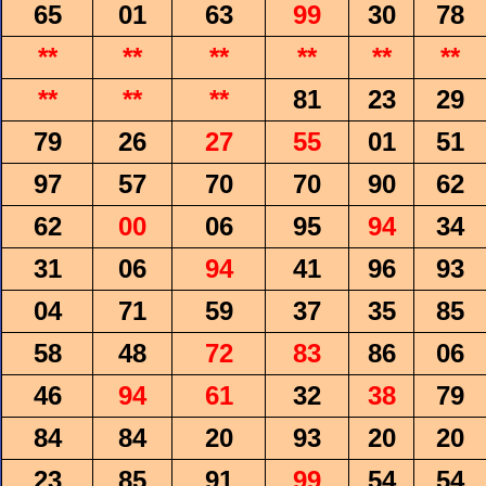
65
01
63
99
30
78
**
**
**
**
**
**
**
**
**
81
23
29
79
26
27
55
01
51
97
57
70
70
90
62
62
00
06
95
94
34
31
06
94
41
96
93
04
71
59
37
35
85
58
48
72
83
86
06
46
94
61
32
38
79
84
84
20
93
20
20
23
85
91
99
54
54