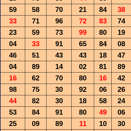
59
58
70
21
84
38
33
71
96
72
83
74
23
59
73
99
80
19
04
33
91
65
84
08
46
51
43
43
18
47
04
89
14
02
81
89
16
62
70
80
16
42
98
75
30
92
06
26
44
82
30
18
58
24
53
84
91
80
49
06
25
09
89
11
10
30