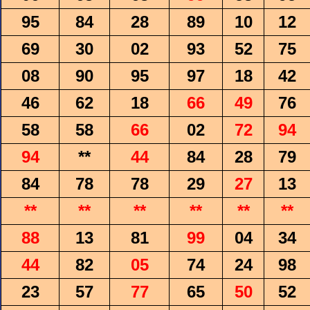
95
84
28
89
10
12
69
30
02
93
52
75
08
90
95
97
18
42
46
62
18
66
49
76
58
58
66
02
72
94
94
**
44
84
28
79
84
78
78
29
27
13
**
**
**
**
**
**
88
13
81
99
04
34
44
82
05
74
24
98
23
57
77
65
50
52