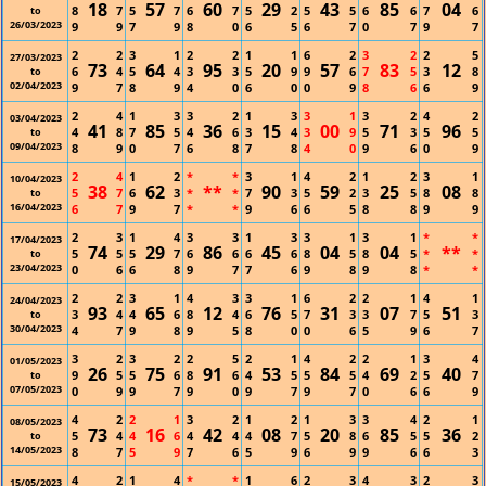
18
57
60
29
43
85
04
8
7
5
7
6
7
5
2
5
5
6
6
7
6
to
26/03/2023
9
9
7
9
8
0
6
5
6
7
0
7
9
7
2
2
3
1
2
2
1
1
6
2
3
2
2
5
27/03/2023
73
64
95
20
57
83
12
6
4
5
4
3
3
5
9
9
6
7
5
3
8
to
02/04/2023
9
7
8
9
4
0
6
0
0
9
8
6
6
9
2
4
1
3
3
2
1
3
3
1
3
2
4
2
03/04/2023
41
85
36
15
00
71
96
4
8
7
5
4
6
3
4
3
9
5
3
5
5
to
09/04/2023
8
9
0
7
6
8
7
8
4
0
9
6
0
9
2
4
1
2
*
*
3
1
4
2
1
2
3
1
10/04/2023
38
62
**
90
59
25
08
5
7
6
3
*
*
7
3
5
2
3
5
8
8
to
16/04/2023
6
7
9
7
*
*
9
6
6
5
8
8
9
9
2
3
1
4
3
3
1
3
3
1
3
1
*
*
17/04/2023
74
29
86
45
04
04
**
5
5
5
7
6
6
6
6
8
5
8
5
*
*
to
23/04/2023
0
6
6
8
9
7
7
6
9
8
9
8
*
*
2
2
3
1
4
3
3
1
6
2
2
1
4
1
24/04/2023
93
65
12
76
31
07
51
3
4
4
6
8
4
6
5
7
3
3
7
5
3
to
30/04/2023
4
7
9
8
9
5
8
0
0
6
5
9
6
7
3
2
3
2
2
5
2
1
4
2
2
1
3
4
01/05/2023
26
75
91
53
84
69
40
9
5
5
6
8
6
4
5
5
5
4
2
5
7
to
07/05/2023
0
9
9
7
9
0
9
7
9
7
0
6
6
9
4
2
2
1
3
2
1
2
1
3
3
4
2
1
08/05/2023
73
16
42
08
20
85
36
5
4
4
6
4
4
4
7
5
8
6
5
5
2
to
14/05/2023
8
7
5
9
7
6
5
9
6
9
9
6
6
3
4
2
1
4
*
*
1
6
2
3
4
3
2
3
15/05/2023