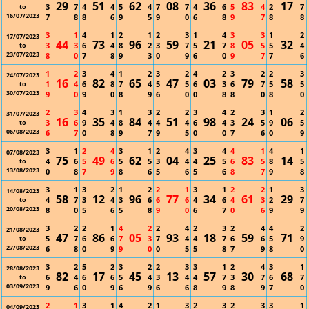
29
51
62
08
36
83
17
3
7
4
4
5
4
7
7
4
6
5
4
2
7
to
16/07/2023
7
8
8
6
9
5
9
0
6
8
9
7
8
8
3
1
4
1
2
1
2
3
1
4
3
3
1
2
17/07/2023
44
73
96
59
21
05
32
3
3
6
4
8
2
3
7
5
7
8
5
5
4
to
23/07/2023
8
0
7
8
9
3
0
9
6
0
9
7
7
6
1
2
3
4
1
2
3
2
4
2
3
2
2
3
24/07/2023
16
82
65
47
03
79
58
1
4
6
8
7
4
5
5
6
3
6
7
5
5
to
30/07/2023
9
0
9
0
8
9
6
0
0
8
8
0
8
0
2
3
4
3
1
3
2
2
3
4
2
3
1
2
31/07/2023
16
35
84
51
98
24
06
3
6
9
4
8
4
4
4
6
4
3
5
9
5
to
06/08/2023
6
7
0
8
9
7
9
5
0
0
7
6
0
9
3
1
2
4
3
1
2
4
3
4
4
1
4
1
07/08/2023
75
49
62
04
25
83
14
4
6
5
6
5
5
3
4
4
5
6
5
8
5
to
13/08/2023
0
8
7
9
8
6
5
6
5
6
8
7
9
8
3
1
3
2
1
2
2
1
3
1
2
2
1
3
14/08/2023
58
12
96
77
34
61
29
4
7
3
4
3
6
6
6
4
6
4
3
2
7
to
20/08/2023
8
0
5
6
5
8
9
0
6
7
0
6
9
9
3
2
2
1
4
2
2
4
2
3
2
4
4
2
21/08/2023
47
86
05
93
18
59
71
5
7
6
6
7
3
7
4
4
7
6
6
5
9
to
27/08/2023
6
8
0
9
9
0
0
5
5
8
7
9
8
0
3
2
5
2
3
2
2
3
3
1
2
4
3
1
28/08/2023
82
17
45
13
57
30
68
6
4
6
6
5
4
3
4
4
7
3
7
6
7
to
03/09/2023
9
6
0
9
6
9
6
6
8
9
8
9
7
0
2
1
3
1
4
2
1
3
2
3
2
3
3
1
04/09/2023