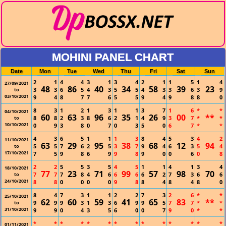
MOHINI PANEL CHART
Date
Mon
Tue
Wed
Thu
Fri
Sat
Sun
2
1
4
4
3
1
3
4
2
1
1
5
1
4
27/09/2021
48
86
40
34
58
39
23
3
3
6
5
4
3
5
5
4
3
3
6
3
9
to
03/10/2021
9
4
8
7
7
6
5
5
9
4
9
8
8
0
8
3
1
2
1
3
1
1
3
7
1
6
*
*
04/10/2021
60
63
96
35
26
00
**
8
8
2
3
8
6
2
1
4
9
3
7
*
*
to
10/10/2021
0
9
3
8
0
7
0
3
5
0
6
7
*
*
4
3
6
5
1
1
1
3
8
4
5
3
4
2
11/10/2021
63
29
95
38
68
12
94
5
5
7
6
2
5
3
7
9
4
6
3
5
4
to
17/10/2021
7
5
9
8
6
9
9
8
9
0
0
6
0
8
2
2
5
5
3
5
4
5
1
1
4
1
3
4
18/10/2021
77
23
71
99
57
98
70
7
7
7
8
4
6
6
6
6
2
7
3
6
6
to
24/10/2021
8
8
0
0
0
0
9
8
8
4
8
4
8
0
8
4
7
3
1
1
2
2
7
3
2
6
*
*
25/10/2021
62
60
59
41
65
83
**
9
9
9
3
1
3
6
9
9
5
7
7
*
*
to
31/10/2021
9
9
0
4
3
5
6
0
0
7
9
0
*
*
*
*
*
*
*
*
*
*
*
*
*
*
*
*
01/11/2021