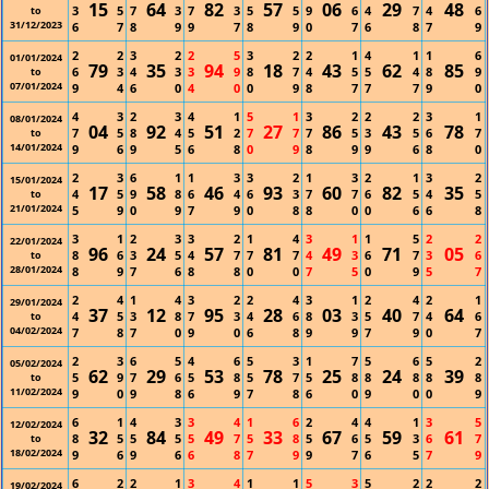
15
64
82
57
06
29
48
3
5
7
3
7
3
5
5
9
6
4
7
4
6
to
31/12/2023
6
7
8
9
9
7
8
9
0
7
6
8
7
9
2
2
3
2
2
5
3
2
2
1
4
1
1
6
01/01/2024
79
35
94
18
43
62
85
6
3
4
3
3
9
8
7
4
5
5
4
8
9
to
07/01/2024
9
4
6
0
4
0
0
9
8
7
7
7
9
0
4
3
2
3
4
1
5
1
3
2
2
2
3
1
08/01/2024
04
92
51
27
86
43
78
7
5
8
4
5
2
7
7
7
5
3
5
6
7
to
14/01/2024
9
6
9
5
6
8
0
9
8
9
9
6
8
0
2
3
6
1
1
3
3
2
1
3
2
1
3
2
15/01/2024
17
58
46
93
60
82
35
4
5
9
8
6
4
6
3
7
7
6
5
4
5
to
21/01/2024
5
9
0
9
7
9
0
8
8
0
0
6
6
8
3
1
2
3
3
2
1
4
3
1
1
5
2
2
22/01/2024
96
24
57
81
49
71
05
8
6
3
5
4
7
7
7
4
3
6
7
3
6
to
28/01/2024
8
9
7
6
8
8
0
0
7
5
0
9
5
7
2
4
1
4
3
2
2
4
3
1
2
4
2
1
29/01/2024
37
12
95
28
03
40
64
4
5
3
8
7
3
4
6
8
3
5
7
4
6
to
04/02/2024
7
8
7
0
9
0
6
8
9
9
7
9
0
7
2
3
6
5
4
6
5
3
1
7
5
6
5
2
05/02/2024
62
29
53
78
25
24
39
5
9
7
6
5
8
5
7
5
8
8
8
8
8
to
11/02/2024
9
0
9
8
6
9
7
8
6
0
9
0
0
9
6
1
4
3
3
4
1
6
2
4
4
1
3
5
12/02/2024
32
84
49
33
67
59
61
8
5
5
5
5
7
5
8
5
6
5
3
6
7
to
18/02/2024
9
6
9
6
6
8
7
9
9
7
6
5
7
9
6
2
2
1
3
4
1
1
5
3
5
2
2
2
19/02/2024