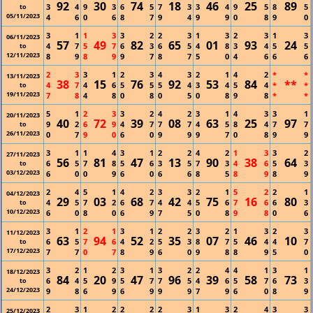
92
30
74
18
46
25
89
3
4
9
3
6
5
7
3
3
4
9
5
8
5
to
05/11/2023
4
6
0
6
8
7
9
4
9
9
0
8
9
0
3
1
1
3
3
2
2
3
1
3
2
3
1
3
06/11/2023
57
49
82
65
01
93
24
4
7
5
7
6
3
6
5
4
8
3
4
5
5
to
12/11/2023
8
9
8
9
9
7
8
7
5
0
4
6
6
6
2
3
3
1
2
3
4
3
2
1
4
2
*
*
13/11/2023
38
15
76
92
53
84
**
4
7
4
6
5
5
5
4
3
4
5
4
*
*
to
19/11/2023
7
8
4
8
0
8
0
5
0
8
9
8
*
*
5
1
2
3
3
2
4
2
3
1
4
3
3
1
20/11/2023
40
72
39
08
63
25
97
9
2
6
9
4
7
7
7
4
5
8
4
7
7
to
26/11/2023
0
7
9
0
6
0
9
9
9
7
0
8
9
9
3
1
1
4
3
1
2
2
4
2
1
3
3
2
27/11/2023
56
81
47
13
90
38
64
6
5
7
8
5
6
3
5
7
3
4
6
5
3
to
03/12/2023
6
0
0
9
6
0
6
6
8
5
8
9
8
9
2
4
5
1
4
2
3
3
2
1
5
2
2
1
04/12/2023
29
03
68
42
75
16
80
4
5
7
2
6
7
4
4
5
6
7
6
6
3
to
10/12/2023
6
0
8
0
6
9
7
5
0
8
9
8
0
6
3
1
2
1
3
1
2
2
3
2
1
3
2
3
11/12/2023
63
94
52
35
07
46
10
6
5
7
6
4
2
5
3
8
7
5
4
4
7
to
17/12/2023
7
7
0
7
8
9
6
0
9
8
8
9
5
0
3
2
1
2
3
1
3
2
2
4
4
1
3
1
18/12/2023
84
20
47
96
39
58
73
6
4
5
9
5
7
7
5
4
6
5
7
6
3
to
24/12/2023
9
8
6
9
6
9
9
9
7
9
6
0
8
9
2
3
1
2
2
2
2
3
1
3
2
4
3
3
25/12/2023