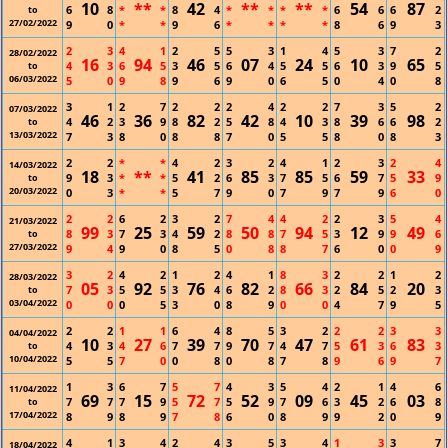
10
**
42
**
**
54
87
6
8
*
*
8
4
*
*
*
*
6
6
6
2
to
27/02/2022
9
0
*
*
9
6
*
*
*
*
8
6
9
3
2
3
4
1
2
5
5
3
1
4
5
3
7
2
28/02/2022
16
94
46
07
24
10
65
4
3
6
5
3
5
6
4
5
5
6
3
9
5
to
06/03/2022
5
0
9
8
9
6
9
0
6
5
0
4
0
8
3
1
2
7
2
2
2
4
2
2
7
3
5
2
07/03/2022
46
36
82
42
10
39
98
4
2
3
9
8
2
5
8
4
3
8
6
6
2
to
13/03/2022
7
3
8
0
8
8
7
0
5
5
8
0
8
3
2
2
*
*
4
2
3
2
4
1
2
3
2
4
14/03/2022
18
**
41
85
85
59
33
9
3
*
*
5
2
6
3
7
5
6
7
5
9
to
20/03/2022
0
3
*
*
5
7
9
0
7
9
7
9
6
0
2
2
6
2
3
2
7
4
4
2
2
3
5
4
21/03/2022
99
25
59
50
94
12
49
8
3
7
3
4
2
8
8
7
5
3
9
9
6
to
27/03/2022
9
4
9
0
8
5
0
8
8
7
6
0
0
9
3
2
4
2
1
2
4
1
8
3
2
2
1
2
28/03/2022
05
92
76
82
66
84
20
7
3
5
5
3
4
6
2
8
3
2
5
2
3
to
03/04/2022
0
0
0
5
3
0
8
9
0
0
4
7
9
5
2
2
1
1
6
4
8
5
3
2
2
2
3
3
04/04/2022
10
27
39
70
47
61
83
4
3
4
6
7
7
9
7
4
7
5
3
6
3
to
10/04/2022
5
5
7
0
0
8
0
8
7
8
9
6
9
7
1
3
6
7
5
7
4
3
5
4
2
1
4
6
11/04/2022
69
15
72
52
09
45
03
7
7
7
9
5
7
5
9
7
6
3
2
6
8
to
17/04/2022
8
9
8
9
7
8
6
0
8
9
9
2
0
9
4
1
3
4
2
4
3
5
3
4
1
3
3
7
18/04/2022